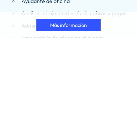
Ayudante de oficina
Auxiliar administrativo/a de cobros y pagos
Administrativo/a comercial
Más información
Empleado/a de atención al cliente
Auxiliar de contabilidad
Auxiliar de gestión de personal
Podrás trabajar en empresas de cualquier
sector económico, así como en la
Administración Pública, realizando tareas
administrativas y de gestión.