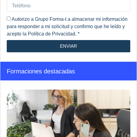
Autorizo a Grupo Forma-t a almacenar mi información
para responder a mi solicitud y confirmo que he leído y
acepto la Política de Privacidad. *
ENVIAR
Formaciones destacadas
T
S
e
A
a
D