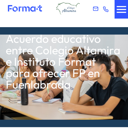
Acuerdo educativo
entre Colegio Altamira
e Instituto Format
para ofrecer FP en
Fuenlabrada